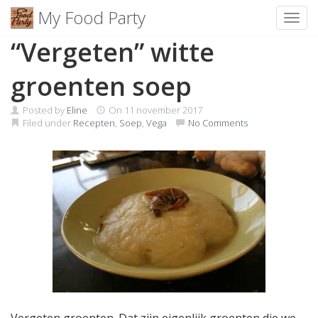
My Food Party
Toggl
Skip
“Vergeten” witte
to
content
groenten soep
Posted by
Eline
On
11 november 2017
Filed under
Recepten
,
Soep
,
Vega
No Comments