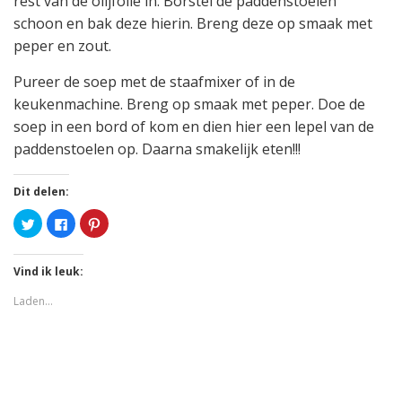
rest van de olijfolie in. Borstel de paddenstoelen
schoon en bak deze hierin. Breng deze op smaak met
peper en zout.
Pureer de soep met de staafmixer of in de
keukenmachine. Breng op smaak met peper. Doe de
soep in een bord of kom en dien hier een lepel van de
paddenstoelen op. Daarna smakelijk eten!!!
Dit delen:
Klik
Klik
Klik
om
om
om
te
te
op
delen
delen
Pinterest
met
op
te
Vind ik leuk:
Twitter
Facebook
delen
(Wordt
(Wordt
(Wordt
in
in
in
Laden…
een
een
een
nieuw
nieuw
nieuw
venster
venster
venster
geopend)
geopend)
geopend)